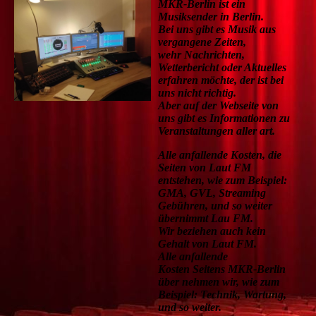
MKR-Berlin ist ein
Musiksender in Berlin.
Bei uns gibt es Musik aus
vergangene Zeiten,
wehr Nachrichten,
Wetterbericht oder Aktuelles
erfahren möchte, der ist bei
uns nicht richtig.
Aber auf der Webseite von
uns gibt es Informationen zu
Veranstaltungen aller art.
Alle anfallende Kosten, die
Seiten von Laut FM
entstehen, wie zum Beispiel:
GMA, GVL, Streaming
Gebühren, und so weiter
übernimmt Lau FM.
Wir beziehen auch kein
Gehalt von Laut FM.
Alle anfallende
Kosten Seitens MKR-Berlin
über nehmen wir, wie zum
Beispiel: Technik, Wartung,
und so weiter.