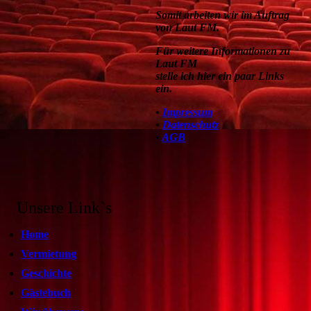
Somit arbeiten wir im Auftrag
von Laut FM.
Für weitere Informationen zu
Laut FM
stelle ich hier ein paar Links
ein.
•
Impressum
•
Datenschutz
•
AGB
Unsere Link`s
Home
Vermietung
Geschichte
Gästebuch